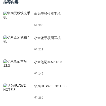
推荐内容
华为无线快充手机
300
小米蓝牙项圈耳机
211
小米笔记本Air 13.3
149
华为HUAWEI NOTE 8
289