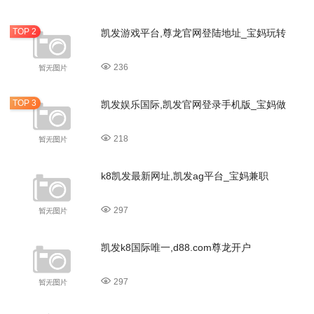
凯发游戏平台,尊龙官网登陆地址_宝妈玩转
236
凯发娱乐国际,凯发官网登录手机版_宝妈做
218
k8凯发最新网址,凯发ag平台_宝妈兼职
297
凯发k8国际唯一,d88.com尊龙开户
297