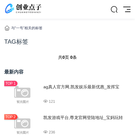
与“一号”相关的标签
TAG标签
共
0
页
0
条
最新内容
ag真人官方网,凯发娱乐最新优惠_发挥宝
121
凯发游戏平台,尊龙官网登陆地址_宝妈玩转
236