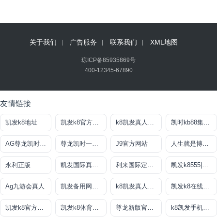
关于我们
广告服务
联系我们
XML地图
琼ICP备85935869号
400-12345-67890
友情链接
凯发k8地址
凯发k8官方下载
k8凯发真人娱乐手机官方网站
凯时kb88集团网址
AG尊龙凯时·(中国)官方网站
尊龙凯时一人生就是博官网
J9官方网站
人生就是博尊龙AG旗舰厅
永利正版
凯发国际真人娱乐k8
利来国际定制服务
凯发k8555|手机版
Ag九游会真人
凯发备用网站官方网站
k8凯发真人娱乐手机首页
凯发k8在线下载
凯发k8官方网址
凯发k8体育开户
尊龙新版官网网页版
k8凯发手机网页版