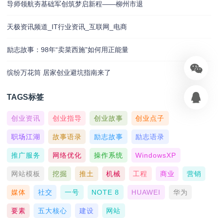
导师领航夯基础军创筑梦启新程——柳州市退
天极资讯频道_IT行业资讯_互联网_电商
励志故事：98年“卖菜西施”如何用正能量
缤纷万花筒 居家创业避坑指南来了
TAGS标签
创业资讯
创业指导
创业故事
创业点子
职场江湖
故事语录
励志故事
励志语录
推广服务
网络优化
操作系统
WindowsXP
网站模板
挖掘
推土
机械
工程
商业
营销
媒体
社交
一号
NOTE 8
HUAWEI
华为
要素
五大核心
建设
网站