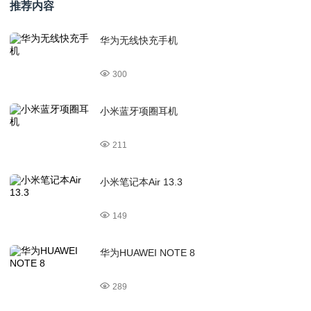
推荐内容
华为无线快充手机
300
小米蓝牙项圈耳机
211
小米笔记本Air 13.3
149
华为HUAWEI NOTE 8
289