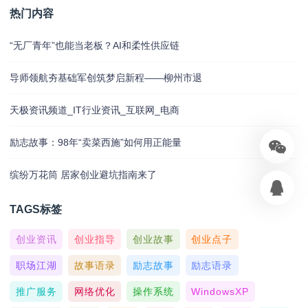
热门内容
“无厂青年”也能当老板？AI和柔性供应链
导师领航夯基础军创筑梦启新程——柳州市退
天极资讯频道_IT行业资讯_互联网_电商
励志故事：98年“卖菜西施”如何用正能量
缤纷万花筒 居家创业避坑指南来了
TAGS标签
创业资讯
创业指导
创业故事
创业点子
职场江湖
故事语录
励志故事
励志语录
推广服务
网络优化
操作系统
WindowsXP