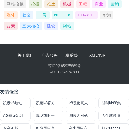
网站模板
挖掘
推土
机械
工程
商业
营销
媒体
社交
一号
NOTE 8
HUAWEI
华为
要素
五大核心
建设
网站
关于我们
广告服务
联系我们
XML地图
琼ICP备85935869号
400-12345-67890
友情链接
凯发k8地址
凯发k8官方下载
k8凯发真人娱乐手机官方网站
凯时kb88集团网址
AG尊龙凯时·(中国)官方网站
尊龙凯时一人生就是博官网
J9官方网站
人生就是博尊龙AG旗舰厅
永利正版
凯发国际真人娱乐k8
利来国际定制服务
凯发k8555|手机版